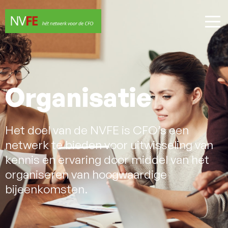
Organisatie
Het doel van de NVFE is CFO’s een
netwerk te bieden voor uitwisseling van
kennis en ervaring door middel van het
organiseren van hoogwaardige
bijeenkomsten.