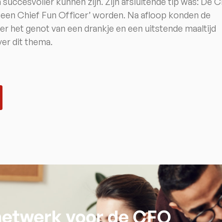
succesvoller kunnen zijn. Zijn afsluitende tip was: De 
een Chief Fun Officer’ worden. Na afloop konden de
r het genot van een drankje en een uitstende maaltijd
er dit thema.
 netwerk voor de CFO