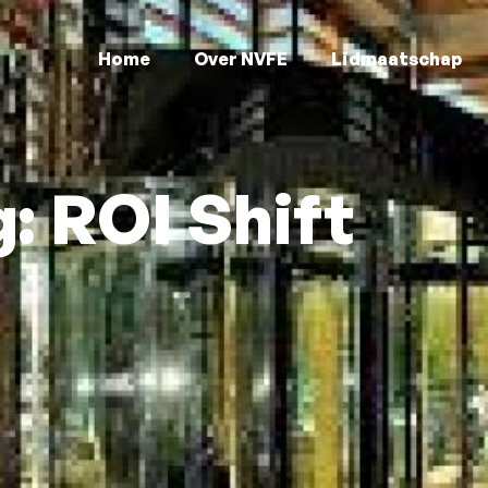
Home
Over NVFE
Lidmaatschap
: ROI Shift