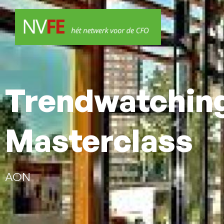
Trendwatching
Masterclass
AON