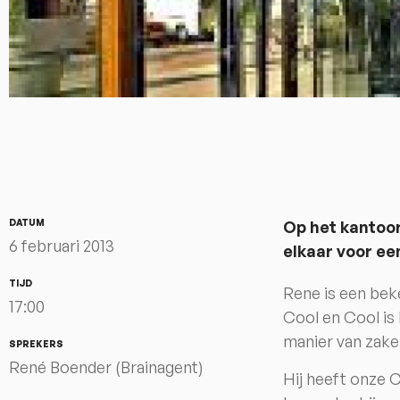
DATUM
Op het kantoo
6 februari 2013
elkaar voor e
TIJD
Rene is een bek
17:00
Cool en Cool is
manier van zake
SPREKERS
René Boender (Brainagent)
Hij heeft onze C