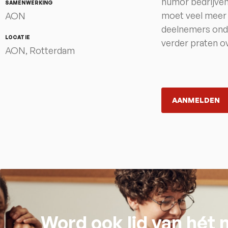
humor bedrijven 
SAMENWERKING
moet veel meer 
AON
deelnemers onde
LOCATIE
verder praten ov
AON, Rotterdam
AANMELDEN
Word ook lid van hét