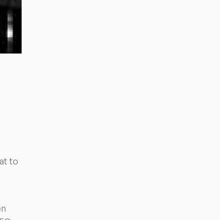
at to
en