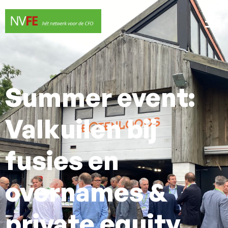
Summer event:
Valkuilen bij
fusies en
overnames &
private equity