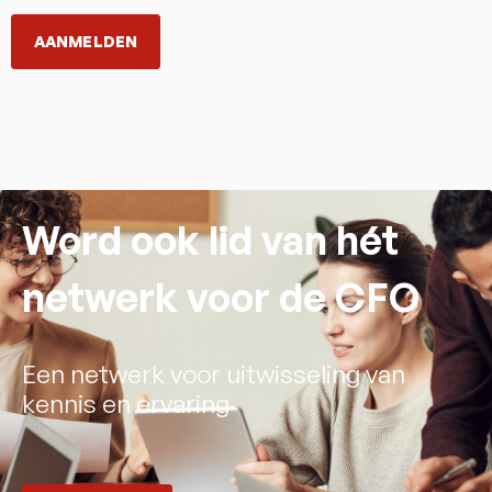
AANMELDEN
Word ook lid van hét
netwerk voor de CFO
Een netwerk voor uitwisseling van
kennis en ervaring