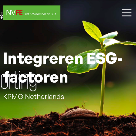
Integreren ESG-
factoren
KPMG Netherlands