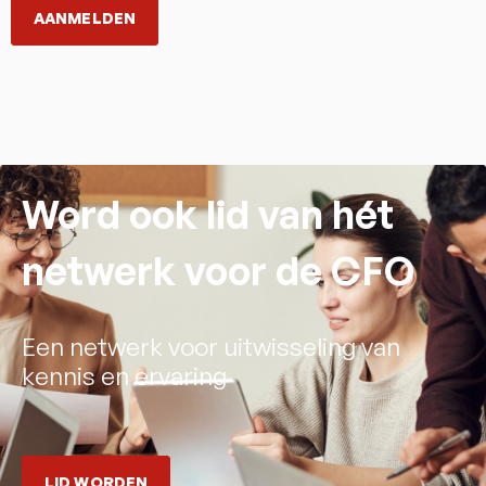
AANMELDEN
Word ook lid van hét
netwerk voor de CFO
Een netwerk voor uitwisseling van
kennis en ervaring
LID WORDEN