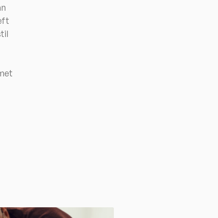
an
eft
til
 met