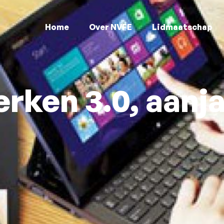
Home
Over NVFE
Lidmaatschap
rken 3.0, aanj