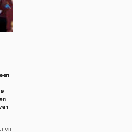
 een
n
ie
pen
 van
er en