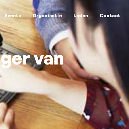
Events
Organisatie
Leden
Contact
ager van