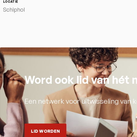
LOCATIE
Schiphol
Word ook lid van hét
Een netwerk voor uitwisseling van k
LID WORDEN