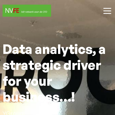
Data analytics, a
strategic driver
for your
business…!
YGroup